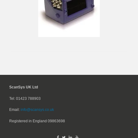
ScanSys UK Ltd
Tel: 01423 788903
Email:
info@scansys.co.uk
Registered in England
09863698