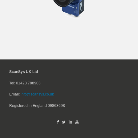
ScanSys UK Ltd
Tel: 01423 788903
Email:
info@scansys.co.uk
Registered in England
09863698